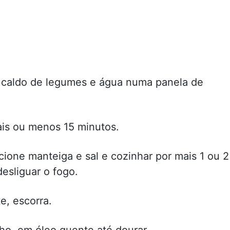
 caldo de legumes e água numa panela de
is ou menos 15 minutos.
icione manteiga e sal e cozinhar por mais 1 ou 2
esliguar o fogo.
e, escorra.
ho, em óleo quente até dourar.