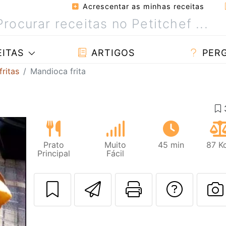
Acrescentar as minhas receitas
ITAS
ARTIGOS
PER
fritas
Mandioca frita
Prato
Muito
45 min
87 K
Principal
Fácil
Enviar esta rec
Imprima es
Falar
F