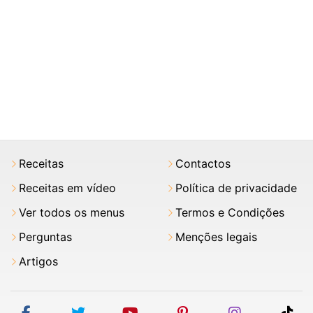
Receitas
Contactos
Receitas em vídeo
Política de privacidade
Ver todos os menus
Termos e Condições
Perguntas
Menções legais
Artigos
facebook
twitter
youtube
pinterest
instagram
tik