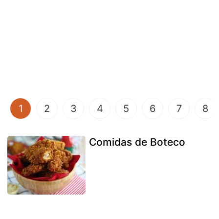
(current)
1
2
3
4
5
6
7
8
Comidas de Boteco