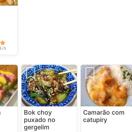
e
5 / 5
n
Bok choy
Camarão com
puxado no
catupiry
gergelim