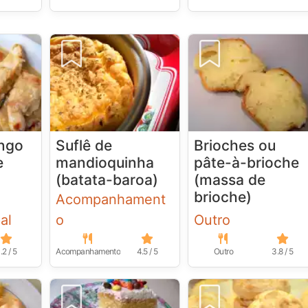
ango
Suflê de
Brioches ou
e
mandioquinha
pâte-à-brioche
(batata-baroa)
(massa de
brioche)
Acompanhament
al
o
Outro
.2 / 5
Acompanhamento
4.5 / 5
Outro
3.8 / 5