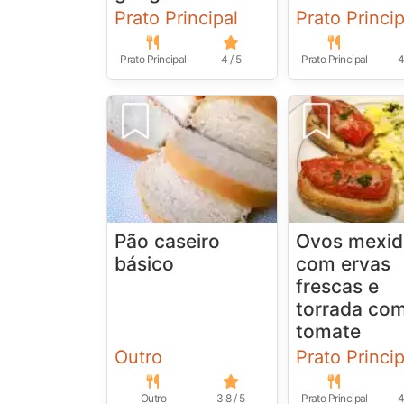
Prato Principal
Prato Princip
Prato Principal
4 / 5
Prato Principal
4
Pão caseiro
Ovos mexid
básico
com ervas
frescas e
torrada co
tomate
Outro
Prato Princip
Outro
3.8 / 5
Prato Principal
4