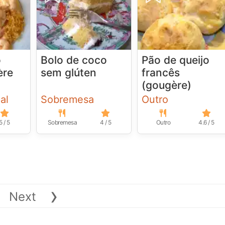
o
Bolo de coco
Pão de queijo
ère
sem glúten
francês
(gougère)
al
Sobremesa
Outro
5 / 5
Sobremesa
4 / 5
Outro
4.6 / 5
›
Next