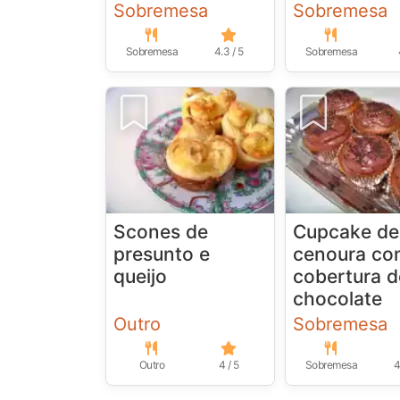
Sobremesa
Sobremesa
Sobremesa
4.3 / 5
Sobremesa
Scones de
Cupcake de
presunto e
cenoura c
queijo
cobertura d
chocolate
Outro
Sobremesa
Outro
4 / 5
Sobremesa
4