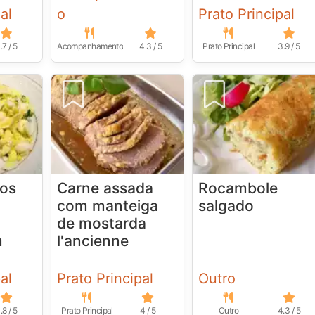
al
o
Prato Principal
.7 / 5
Acompanhamento
4.3 / 5
Prato Principal
3.9 / 5
os
Carne assada
Rocambole
com manteiga
salgado
de mostarda
m
l'ancienne
al
Prato Principal
Outro
.8 / 5
Prato Principal
4 / 5
Outro
4.3 / 5