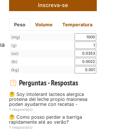
Inscreva-se
Peso
Volume
Temperatura
(mg)
ma
(g)
(oz)
(lb)
(kg)
Perguntas - Respostas
🤔 Soy intolerant lacteos alergica
proteina del leche propio maionesa
poden ayudarme con recetas -
1 resposta(s)
🤔 Como posso perder a barriga
rapidamente até ao verão?
1 resposta(s)