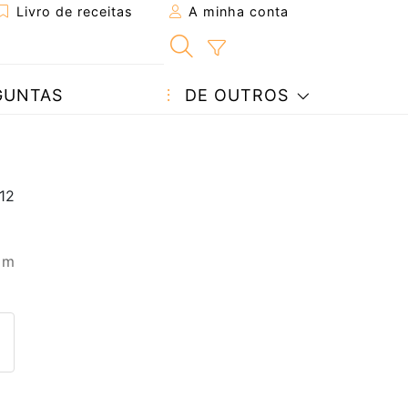
Livro de receitas
A minha conta
GUNTAS
DE OUTROS
 m
eita a um amigo
ta página
 com o autor da receita
ez esta receita? Compartilhe