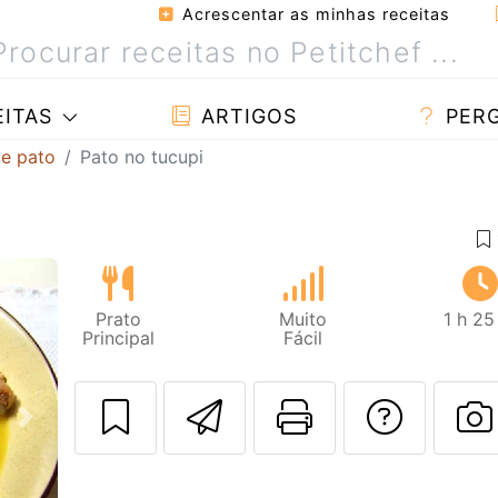
Acrescentar as minhas receitas
ITAS
ARTIGOS
PER
de pato
Pato no tucupi
Prato
Muito
1 h 25
Principal
Fácil
Enviar esta rec
Imprima es
Falar
Next
F