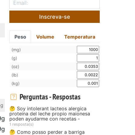
Inscreva-se
Peso
Volume
Temperatura
(mg)
(g)
(oz)
(lb)
(kg)
Perguntas - Respostas
 g
🤔 Soy intolerant lacteos alergica
proteina del leche propio maionesa
9g
poden ayudarme con recetas -
1 resposta(s)
9g
🤔 Como posso perder a barriga