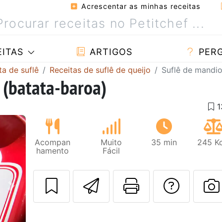
Acrescentar as minhas receitas
ITAS
ARTIGOS
PER
ta de suflê
Receitas de suflê de queijo
Suflê de mandio
 (batata-baroa)
Acompan
Muito
35 min
245 Kc
hamento
Fácil
Enviar esta rec
Imprima es
Falar
Next
F