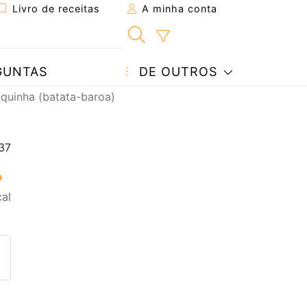
Livro de receitas
A minha conta
GUNTAS
DE OUTROS
quinha (batata-baroa)
al
eita a um amigo
ta página
 com o autor da receita
ez esta receita? Compartilhe