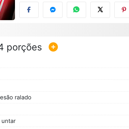
4
mesão ralado
 untar