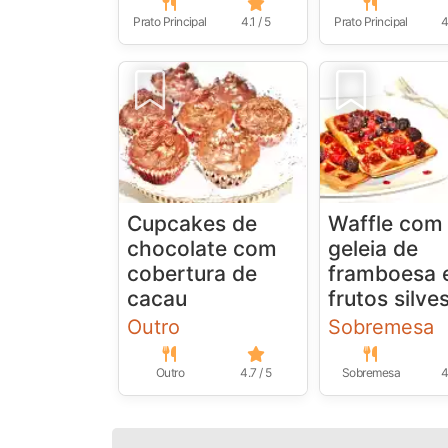
Prato Principal
4.1 / 5
Prato Principal
4
Cupcakes de
Waffle com
chocolate com
geleia de
cobertura de
framboesa 
cacau
frutos silve
Outro
Sobremesa
Outro
4.7 / 5
Sobremesa
4