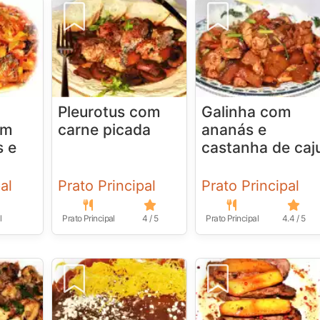
Pleurotus com
Galinha com
om
carne picada
ananás e
s e
castanha de caj
al
Prato Principal
Prato Principal
l
Prato Principal
4 / 5
Prato Principal
4.4 / 5