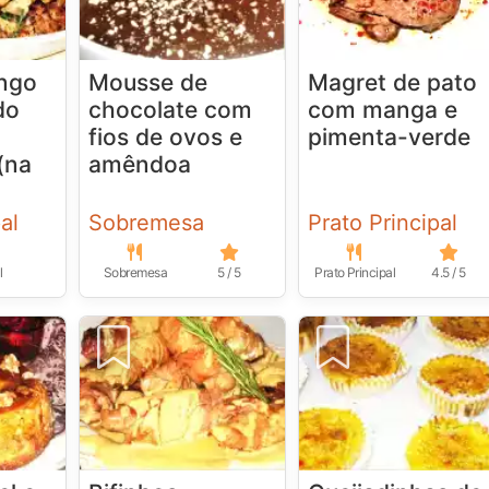
ango
Mousse de
Magret de pato
do
chocolate com
com manga e
fios de ovos e
pimenta-verde
(na
amêndoa
al
Sobremesa
Prato Principal
l
Sobremesa
5 / 5
Prato Principal
4.5 / 5