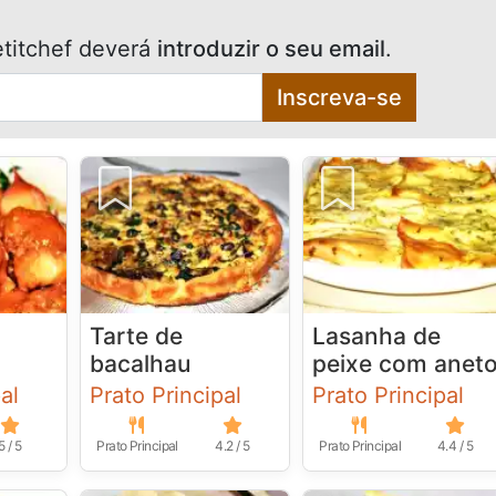
titchef deverá
introduzir o seu email
.
Inscreva-se
Tarte de
Lasanha de
bacalhau
peixe com anet
al
Prato Principal
Prato Principal
5 / 5
Prato Principal
4.2 / 5
Prato Principal
4.4 / 5