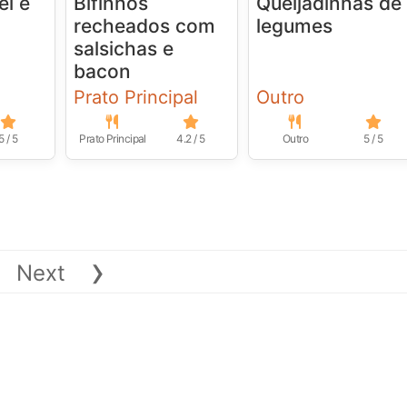
el e
Bifinhos
Queijadinhas de
recheados com
legumes
salsichas e
bacon
Prato Principal
Outro
5 / 5
Prato Principal
4.2 / 5
Outro
5 / 5
›
Next