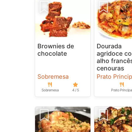
Brownies de
Dourada
chocolate
agridoce c
alho francê
cenouras
Sobremesa
Prato Princip
Sobremesa
4 / 5
Prato Principa