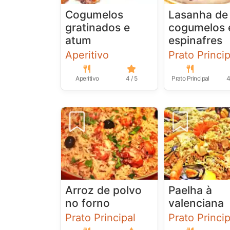
Cogumelos
Lasanha de
gratinados e
cogumelos 
atum
espinafres
Aperitivo
Prato Princip
Aperitivo
4 / 5
Prato Principal
4
Arroz de polvo
Paelha à
no forno
valenciana
Prato Principal
Prato Princip