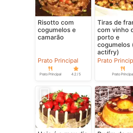
Risotto com
Tiras de fr
cogumelos e
com vinho 
camarão
porto e
cogumelos 
actifry)
Prato Principal
Prato Princip
Prato Principal
4.2 / 5
Prato Principa