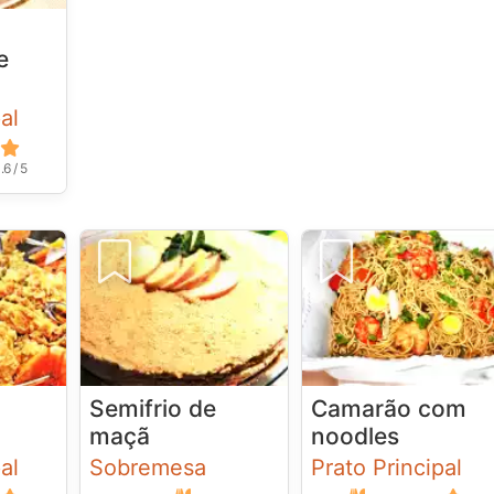
e
al
.6 / 5
Semifrio de
Camarão com
maçã
noodles
al
Sobremesa
Prato Principal