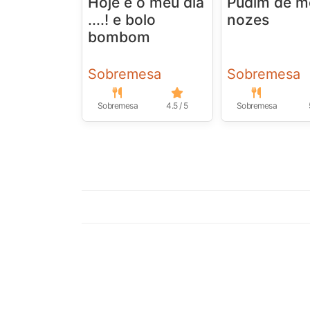
Hoje é o meu dia
Pudim de m
....! e bolo
nozes
bombom
Sobremesa
Sobremesa
Sobremesa
4.5 / 5
Sobremesa