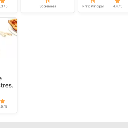
.3 / 5
Sobremesa
Prato Principal
4.4 / 5
e
stres.
.5 / 5