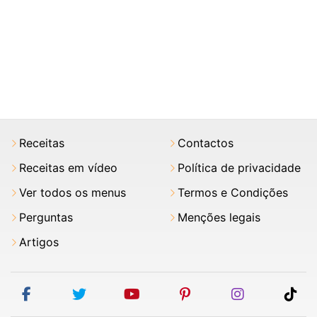
Receitas
Contactos
Receitas em vídeo
Política de privacidade
Ver todos os menus
Termos e Condições
Perguntas
Menções legais
Artigos
facebook
twitter
youtube
pinterest
instagram
tik