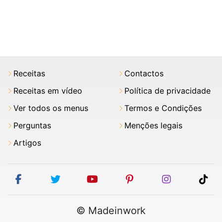
Receitas
Contactos
Receitas em vídeo
Política de privacidade
Ver todos os menus
Termos e Condições
Perguntas
Menções legais
Artigos
facebook
twitter
youtube
pinterest
instagram
tik
© Madeinwork