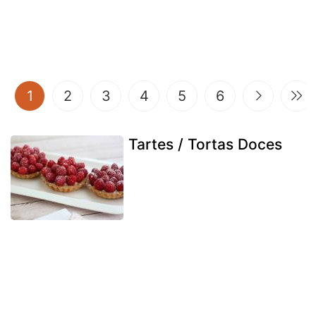
(current)
1
2
3
4
5
6
Tartes / Tortas Doces