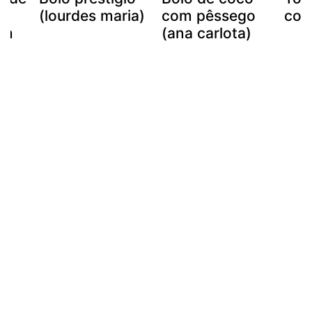
(lourdes maria)
com pêssego
com
om
(ana carlota)