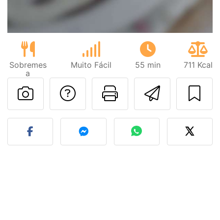
Sobremes
Muito Fácil
55 min
711 Kcal
a
Falar com o autor d
Imprima esta
Enviar 
Fez esta receita? Compart