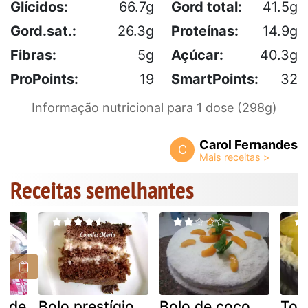
Glícidos:
66.7g
Gord total:
41.5g
Gord.sat.:
26.3g
Proteínas:
14.9g
Fibras:
5g
Açúcar:
40.3g
ProPoints:
19
SmartPoints:
32
Informação nutricional para 1 dose (298g)
Carol Fernandes
C
Receitas semelhantes
a de
Bolo prestígio
Bolo de coco
Tor