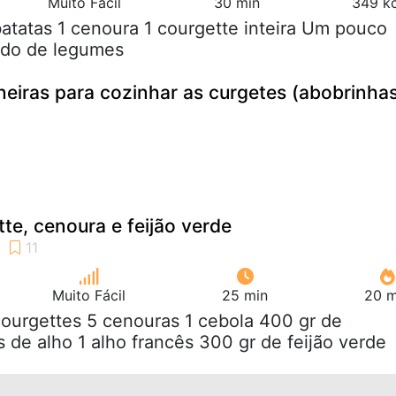
Muito Fácil
30 min
349 kc
batatas 1 cenoura 1 courgette inteira Um pouco
ldo de legumes
neiras para cozinhar as curgetes (abobrinha
te, cenoura e feijão verde
Muito Fácil
25 min
20 m
courgettes 5 cenouras 1 cebola 400 gr de
 de alho 1 alho francês 300 gr de feijão verde