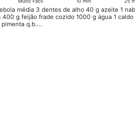
Muito Fácil
10 min
25 m
cebola média 3 dentes de alho 40 g azeite 1 na
 400 g feijão frade cozido 1000 g água 1 caldo
pimenta q.b....