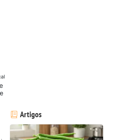
al
de
de
Artigos