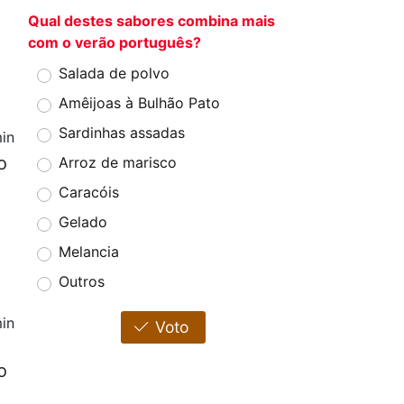
Qual destes sabores combina mais
com o verão português?
Salada de polvo
Amêijoas à Bulhão Pato
Sardinhas assadas
in
o
Arroz de marisco
Caracóis
Gelado
Melancia
Outros
in
Voto
o