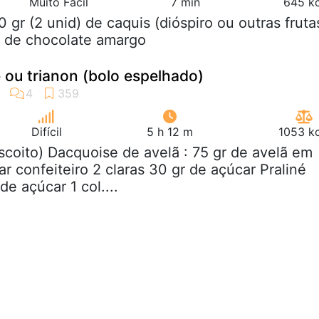
Muito Fácil
7 min
645 kc
0 gr (2 unid) de caquis (dióspiro ou outras fruta
r de chocolate amargo
 ou trianon (bolo espelhado)
Difícil
5 h 12 m
1053 kc
iscoito) Dacquoise de avelã : 75 gr de avelã em
r confeiteiro 2 claras 30 gr de açúcar Praliné
de açúcar 1 col....