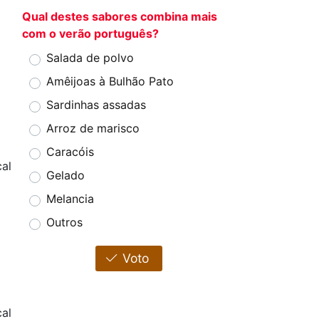
Qual destes sabores combina mais
com o verão português?
Salada de polvo
Amêijoas à Bulhão Pato
Sardinhas assadas
Arroz de marisco
Caracóis
al
Gelado
4
Melancia
Outros
Voto
al