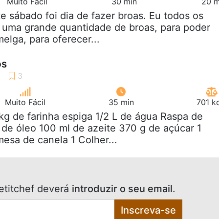
Muito Fácil
30 min
20 m
te sábado foi dia de fazer broas. Eu todos os
 uma grande quantidade de broas, para poder
melga, para oferecer...
os
Muito Fácil
35 min
701 k
kg de farinha espiga 1/2 L de água Raspa de
 de óleo 100 ml de azeite 370 g de açúcar 1
esa de canela 1 Colher...
etitchef deverá
introduzir o seu email
.
Inscreva-se