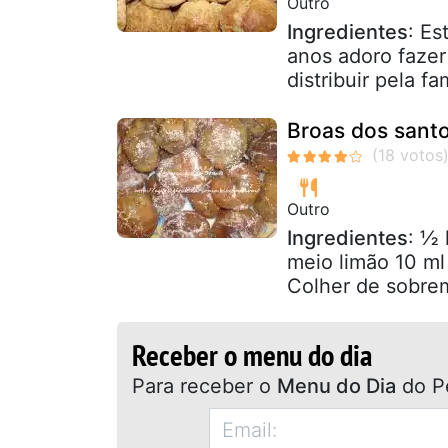
Outro
Ingredientes
: Es
anos adoro fazer
distribuir pela fa
Broas dos sant
Outro
Ingredientes
: ½ 
meio limão 10 ml
Colher de sobrem
Receber o menu do dia
Para receber o
Menu do Dia
do P