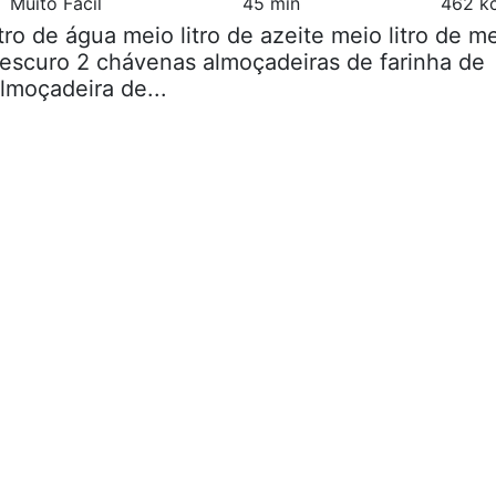
Muito Fácil
45 min
462 kc
litro de água meio litro de azeite meio litro de m
escuro 2 chávenas almoçadeiras de farinha de
lmoçadeira de...