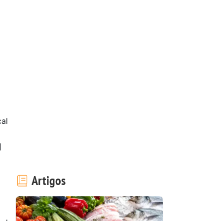
cal
l
Artigos