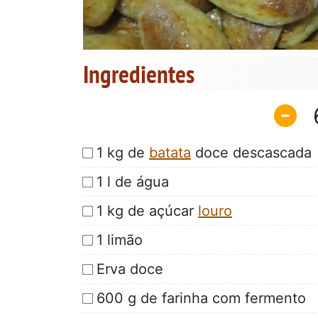
Ingredientes
1 kg de
batata
doce descascada
1 l de água
1 kg de açúcar
louro
1 limão
Erva doce
600 g de farinha com fermento