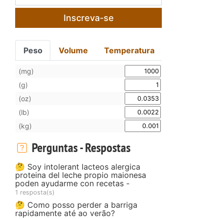
Inscreva-se
Peso
Volume
Temperatura
(mg)
(g)
(oz)
(lb)
(kg)
Perguntas - Respostas
🤔 Soy intolerant lacteos alergica
proteina del leche propio maionesa
poden ayudarme con recetas -
1 resposta(s)
🤔 Como posso perder a barriga
rapidamente até ao verão?