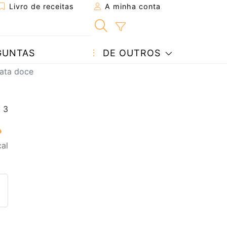
Livro de receitas
A minha conta
GUNTAS
DE OUTROS
tata doce
al
eita a um amigo
ta página
 com o autor da receita
ez esta receita? Compartilhe