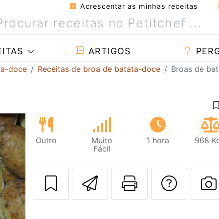
Acrescentar as minhas receitas
ITAS
ARTIGOS
PER
ta-doce
Receitas de broa de batata-doce
Broas de ba
Outro
Muito
1 hora
968 Kc
Fácil
Enviar esta rec
Imprima es
Falar
F