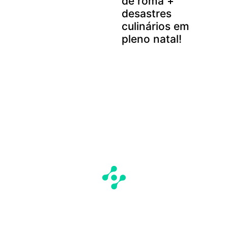
de romã +
desastres
culinários em
pleno natal!