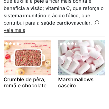
que auxilia a
pele
a ficar mais bonita e
beneficia a
visão
;
vitamina C
, que reforça o
sistema imunitário
e
ácido fólico
, que
contribui para a
saúde cardiovascular
.
veja mais
Crumble de pêra,
Marshmallows
romã e chocolate
caseiro