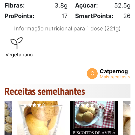
Fibras:
3.8g
Açúcar:
52.5g
ProPoints:
17
SmartPoints:
26
Informação nutricional para 1 dose (221g)
Vegetariano
Catpernog
C
Receitas semelhantes