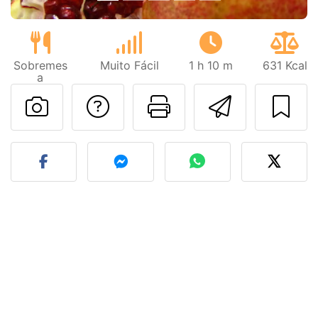
Sobremes
Muito Fácil
1 h 10 m
631 Kcal
a
Falar com o autor d
Imprima esta
Enviar 
Fez esta receita? Compart