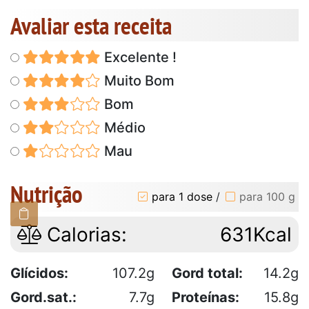
Avaliar esta receita
Excelente !
Muito Bom
Bom
Médio
Mau
Nutrição
para 1 dose
/
para 100 g
Calorias:
631Kcal
Glícidos:
107.2g
Gord total:
14.2g
Gord.sat.:
7.7g
Proteínas:
15.8g