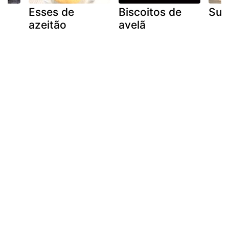
e
Esses de
Biscoitos de
Sus
azeitão
avelã