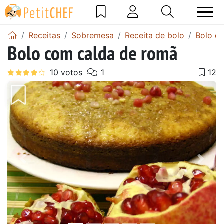
Receitas
Sobremesa
Receita de bolo
Bolo de
Bolo com calda de romã
Anterior
Next