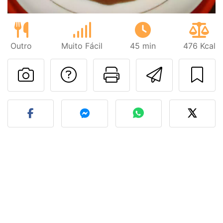
Outro
Muito Fácil
45 min
476 Kcal
Falar com o autor d
Imprima esta
Enviar 
Fez esta receita? Compart