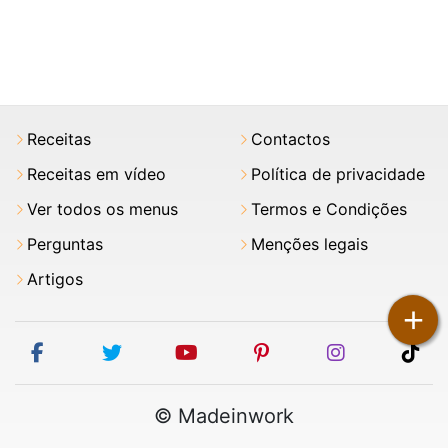
Receitas
Contactos
Receitas em vídeo
Política de privacidade
Ver todos os menus
Termos e Condições
Perguntas
Menções legais
Artigos
+
facebook
twitter
youtube
pinterest
instagram
tik
© Madeinwork