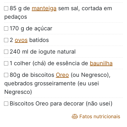
85 g de
manteiga
sem sal, cortada em
pedaços
170 g de açúcar
2
ovos
batidos
240 ml de iogute natural
1 colher (chá) de essência de
baunilha
80g de biscoitos
Oreo
(ou Negresco),
quebrados grosseiramente (eu usei
Negresco)
Biscoitos Oreo para decorar (não usei)
Fatos nutricionais