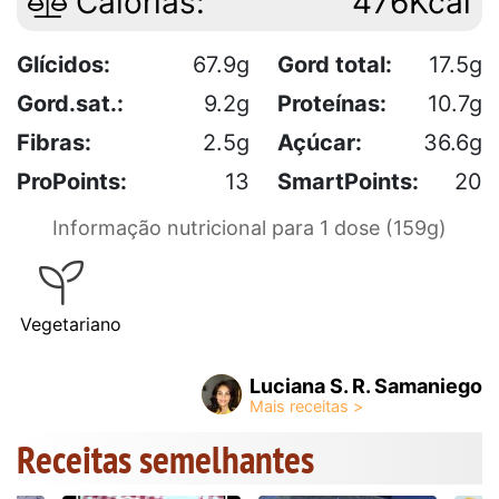
Calorias:
476Kcal
Glícidos:
67.9g
Gord total:
17.5g
Gord.sat.:
9.2g
Proteínas:
10.7g
Fibras:
2.5g
Açúcar:
36.6g
ProPoints:
13
SmartPoints:
20
Informação nutricional para 1 dose (159g)
Vegetariano
Luciana S. R. Samaniego
Receitas semelhantes