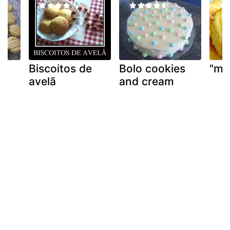
e
Biscoitos de
Bolo cookies
"ma
avelã
and cream