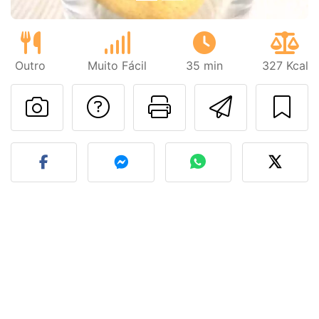
Outro
Muito Fácil
35 min
327 Kcal
Falar com o autor d
Imprima esta
Enviar 
Fez esta receita? Compart