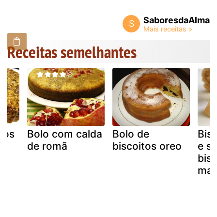
SaboresdaAlma
S
Receitas semelhantes
tos
Bolo com calda
Bolo de
Bisc
de romã
biscoitos oreo
e s
bis
mar