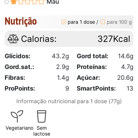
Mau
Nutrição
para 1 dose
/
para 100 g
Calorias:
327Kcal
Glícidos:
43.2g
Gord total:
14.6g
Gord.sat.:
2.9g
Proteínas:
4.7g
Fibras:
1.4g
Açúcar:
20.6g
ProPoints:
9
SmartPoints:
13
Informação nutricional para 1 dose (77g)
Vegetariano
Sem
lactose