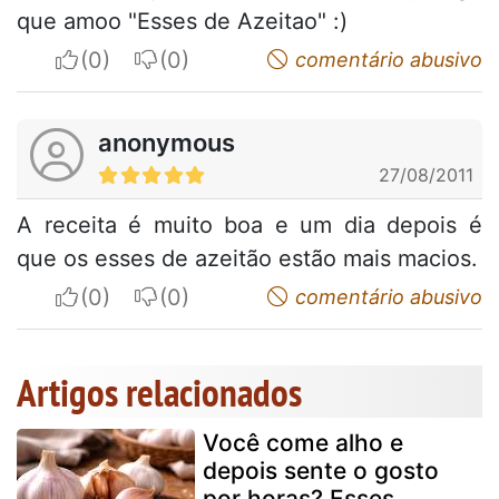
que amoo "Esses de Azeitao" :)
I apreciate
I do not appreciate
comentário abusivo
anonymous
27/08/2011
A receita é muito boa e um dia depois é
que os esses de azeitão estão mais macios.
I apreciate
I do not appreciate
comentário abusivo
Artigos relacionados
Você come alho e
depois sente o gosto
por horas? Esses