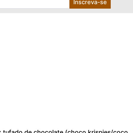
Inscreva-se
z tufado de chocolate (choco krispies/coco