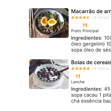
Macarrão de ar
Prato Principal
Ingredientes
: 10
óleo gergelim) 1
sopa óleo de sés
Bolas de cereai
Lanche
Ingredientes
: 45
sopa cacau 1 pita
chá essência bau