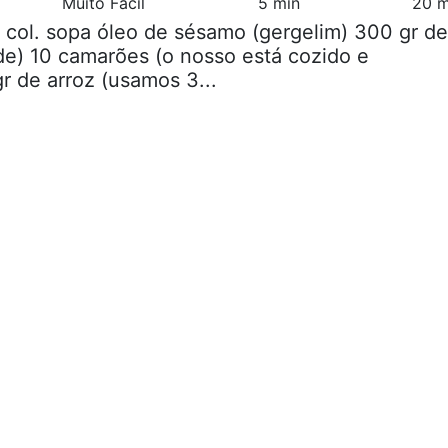
Muito Fácil
5 min
20 m
2 col. sopa óleo de sésamo (gergelim) 300 gr de
ade) 10 camarões (o nosso está cozido e
r de arroz (usamos 3...