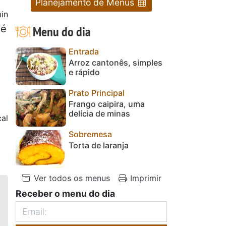
Planejamento de Menus
in
lé
Menu do dia
1
Entrada
Arroz cantonês, simples
e rápido
Prato Principal
Frango caipira, uma
delícia de minas
al
Sobremesa
Torta de laranja
Ver todos os menus
Imprimir
Receber o menu do dia