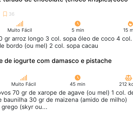
Muito Fácil
5 min
15 m
0 gr arroz longo 3 col. sopa óleo de coco 4 col.
e bordo (ou mel) 2 col. sopa cacau
e de iogurte com damasco e pistache
Muito Fácil
45 min
212 k
ovos 70 gr de xarope de agave (ou mel) 1 col. d
e baunilha 30 gr de maizena (amido de milho)
grego (skyr ou...