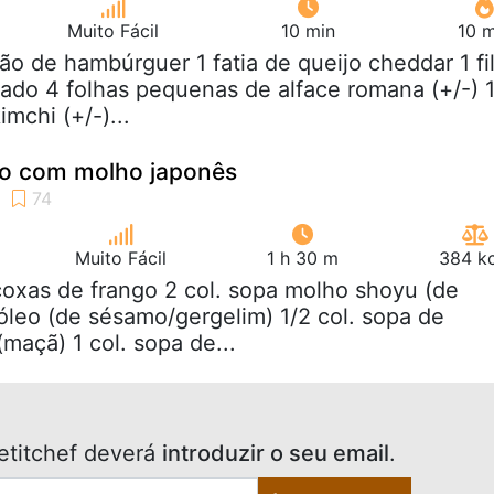
Muito Fácil
10 min
10 m
pão de hambúrguer 1 fatia de queijo cheddar 1 fi
do 4 folhas pequenas de alface romana (+/-) 
imchi (+/-)...
o com molho japonês
Muito Fácil
1 h 30 m
384 kc
coxas de frango 2 col. sopa molho shoyu (de
 óleo (de sésamo/gergelim) 1/2 col. sopa de
(maçã) 1 col. sopa de...
etitchef deverá
introduzir o seu email
.