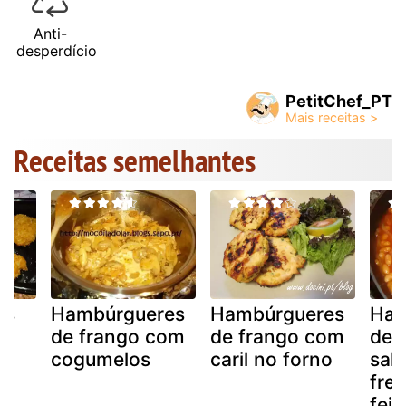
Anti-
desperdício
PetitChef_PT
Receitas semelhantes
rs
Hambúrgueres
Hambúrgueres
Ham
de frango com
de frango com
de 
cogumelos
caril no forno
sal
fre
fei