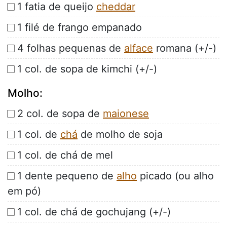
1 fatia de queijo
cheddar
1 filé de frango empanado
4 folhas pequenas de
alface
romana (+/-)
1 col. de sopa de kimchi (+/-)
Molho:
2 col. de sopa de
maionese
1 col. de
chá
de molho de soja
1 col. de chá de mel
1 dente pequeno de
alho
picado (ou alho
em pó)
1 col. de chá de gochujang (+/-)