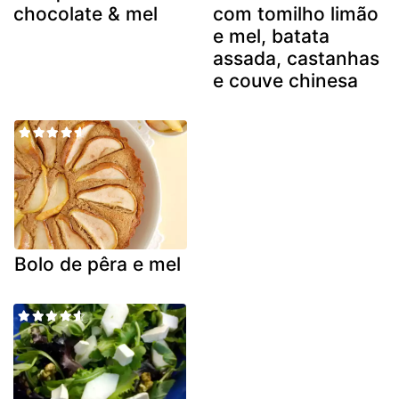
chocolate & mel
com tomilho limão
e mel, batata
assada, castanhas
e couve chinesa
Bolo de pêra e mel