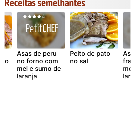
Receitas semelhantes
Asas de peru
Peito de pato
Asi
ato
no forno com
no sal
fra
e
mel e sumo de
mol
laranja
lara