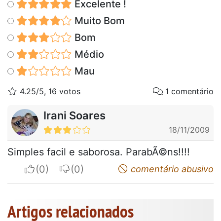
Excelente !
Muito Bom
Bom
Médio
Mau
4.25/5, 16 votos
1 comentário
Irani Soares
18/11/2009
Simples facil e saborosa. ParabÃ©ns!!!!
I apreciate
I do not appreciate
comentário abusivo
Artigos relacionados