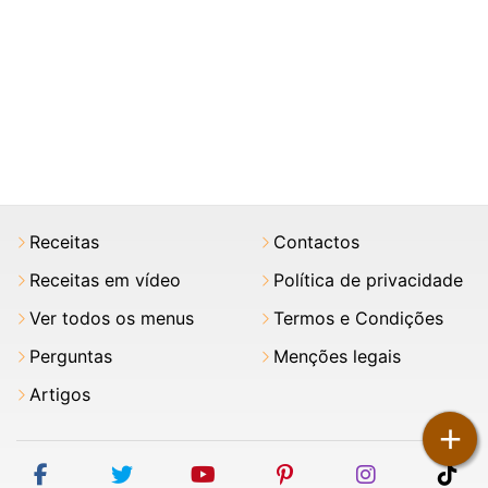
Receitas
Contactos
Receitas em vídeo
Política de privacidade
Ver todos os menus
Termos e Condições
Perguntas
Menções legais
Artigos
+
facebook
twitter
youtube
pinterest
instagram
tik