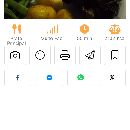
Prato
Muito Fácil
55 min
2102 Kcal
Principal
Falar com o autor d
Imprima esta
Enviar 
Fez esta receita? Compart