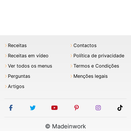
Receitas
Contactos
Receitas em vídeo
Política de privacidade
Ver todos os menus
Termos e Condições
Perguntas
Menções legais
Artigos
facebook
twitter
youtube
pinterest
instagram
tik
© Madeinwork