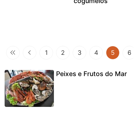
cogumelos
(current
1
2
3
4
5
6
Peixes e Frutos do Mar