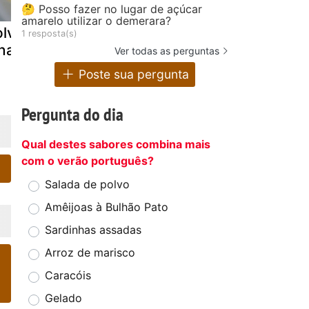
🤔 Posso fazer no lugar de açúcar
amarelo utilizar o demerara?
lvo à
Polvo à moda
Pataniscas
1 resposta(s)
nagrete
de minho
leitão
Ver todas as perguntas
Poste sua pergunta
Pergunta do dia
Qual destes sabores combina mais
com o verão português?
Salada de polvo
Amêijoas à Bulhão Pato
Sardinhas assadas
Arroz de marisco
Caracóis
Gelado