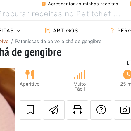
Acrescentar as minhas receitas
ITAS
ARTIGOS
PER
olvo
Pataniscas de polvo e chá de gengibre
chá de gengibre
Aperitivo
Muito
25 m
Fácil
Enviar esta rec
Imprima es
Falar
F