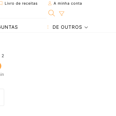
Livro de receitas
A minha conta
GUNTAS
DE OUTROS
in
eita a um amigo
ta página
 com o autor da receita
ez esta receita? Compartilhe