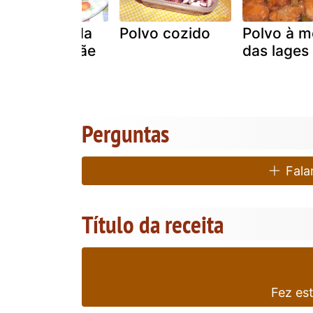
Polvo á moda
Polvo cozido
Polvo à 
da minha mãe
das lages
Perguntas
Falar
Título da receita
Fez es