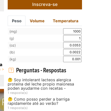
Inscreva-se
Peso
Volume
Temperatura
(mg)
(g)
(oz)
(lb)
(kg)
a
Perguntas - Respostas
🤔 Soy intolerant lacteos alergica
proteina del leche propio maionesa
poden ayudarme con recetas -
1 resposta(s)
🤔 Como posso perder a barriga
rapidamente até ao verão?
1 resposta(s)