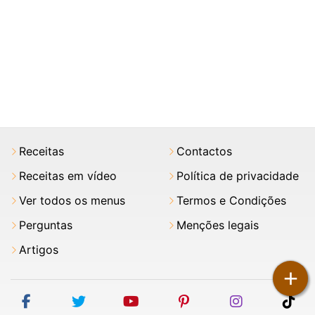
Receitas
Contactos
Receitas em vídeo
Política de privacidade
Ver todos os menus
Termos e Condições
Perguntas
Menções legais
Artigos
+
facebook
twitter
youtube
pinterest
instagram
tik