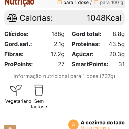
Nutrição
para 1 dose
/
para 100 g
Calorias:
1048Kcal
Glícidos:
188g
Gord total:
8.8g
Gord.sat.:
2.1g
Proteínas:
43.5g
Fibras:
17.2g
Açúcar:
20.3g
ProPoints:
27
SmartPoints:
31
Informação nutricional para 1 dose (737g)
Vegetariano
Sem
lactose
A cozinha do lado
A