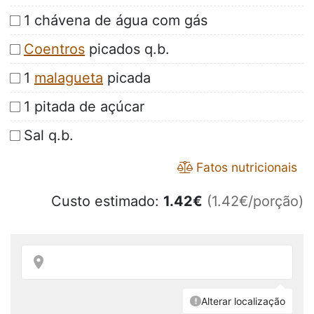
1 chávena de água com gás
Coentros
picados q.b.
1
malagueta
picada
1 pitada de açúcar
Sal q.b.
Fatos nutricionais
Custo estimado:
1.42
€
(1.42€/porção)