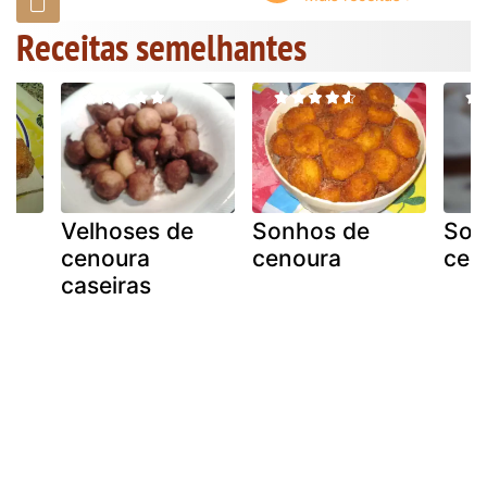
Receitas semelhantes
Velhoses de
Sonhos de
Son
cenoura
cenoura
cen
caseiras