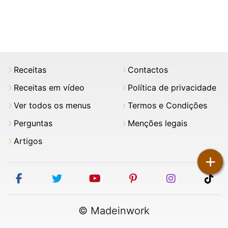
Receitas
Contactos
Receitas em vídeo
Política de privacidade
Ver todos os menus
Termos e Condições
Perguntas
Menções legais
Artigos
+
facebook
twitter
youtube
pinterest
instagram
tik
© Madeinwork