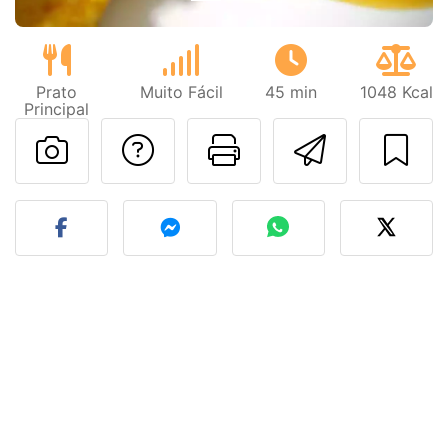
Prato
Muito Fácil
45 min
1048 Kcal
Principal
Falar com o autor d
Imprima esta
Enviar 
Fez esta receita? Compart