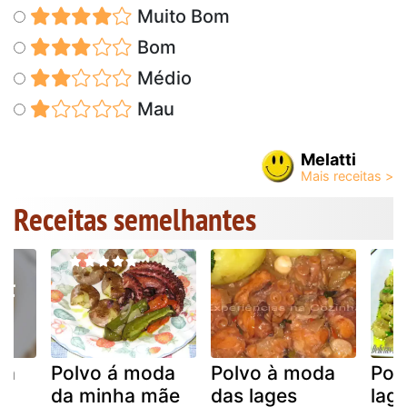
Muito Bom
Bom
Médio
Mau
Melatti
Receitas semelhantes
da
Polvo á moda
Polvo à moda
Pol
da minha mãe
das lages
laga