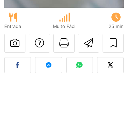
Entrada
Muito Fácil
25 min
Falar com o autor d
Imprima esta
Enviar 
Fez esta receita? Compart