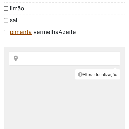
limão
sal
pimenta
vermelhaAzeite