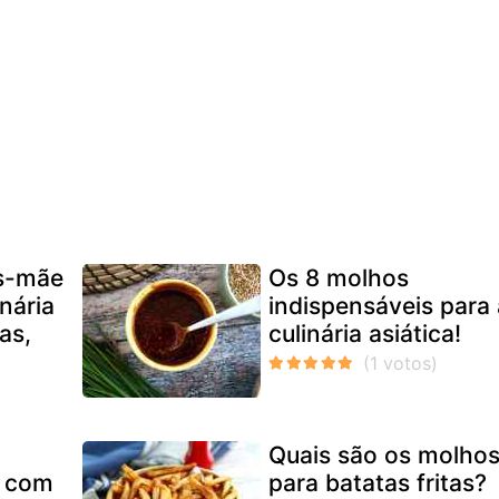
s-mãe
Os 8 molhos
inária
indispensáveis para
as,
culinária asiática!
Quais são os molho
 com
para batatas fritas?