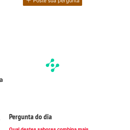
Poste sua pergunta
 a
Pergunta do dia
s
Qual destes sabores combina mais