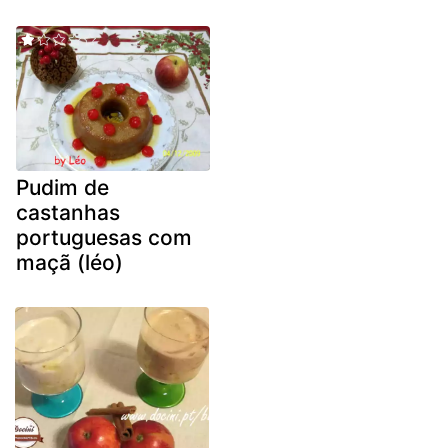
Pudim de
castanhas
portuguesas com
maçã (léo)