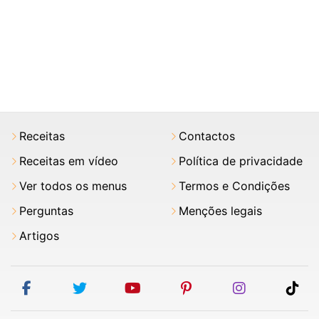
Receitas
Contactos
Receitas em vídeo
Política de privacidade
Ver todos os menus
Termos e Condições
Perguntas
Menções legais
Artigos
facebook
twitter
youtube
pinterest
instagram
tik