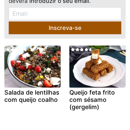
deverá
introduzir o seu email
.
Inscreva-se
Salada de lentilhas
Queijo feta frito
com queijo coalho
com sésamo
(gergelim)