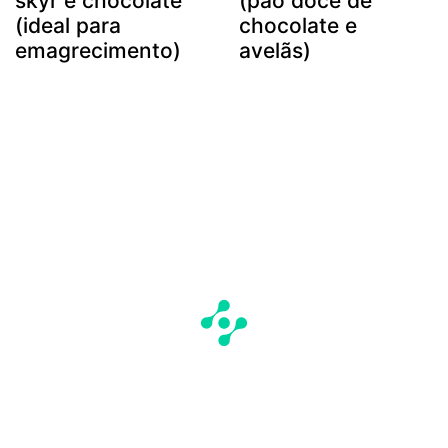
skyr e chocolate
(pão doce de
(ideal para
chocolate e
emagrecimento)
avelãs)