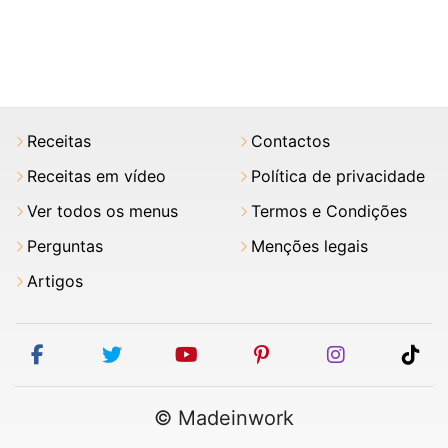
Receitas
Contactos
Receitas em vídeo
Política de privacidade
Ver todos os menus
Termos e Condições
Perguntas
Menções legais
Artigos
facebook
twitter
youtube
pinterest
instagram
tik
© Madeinwork