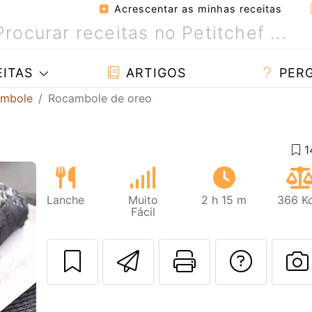
Acrescentar as minhas receitas
ITAS
ARTIGOS
PER
ambole
Rocambole de oreo
Lanche
Muito
2 h 15 m
366 Kc
Fácil
Enviar esta rec
Imprima es
Falar
Next
F