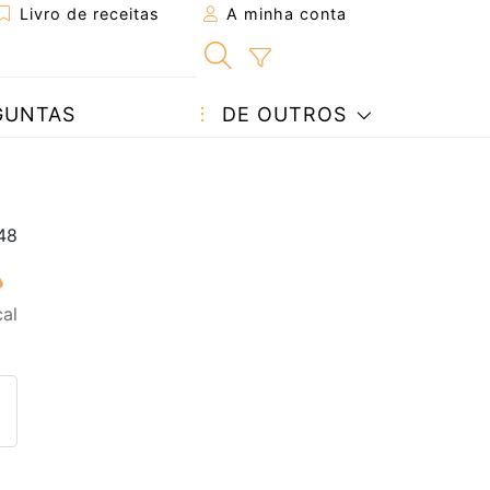
Livro de receitas
A minha conta
GUNTAS
DE OUTROS
al
eita a um amigo
ta página
 com o autor da receita
ez esta receita? Compartilhe