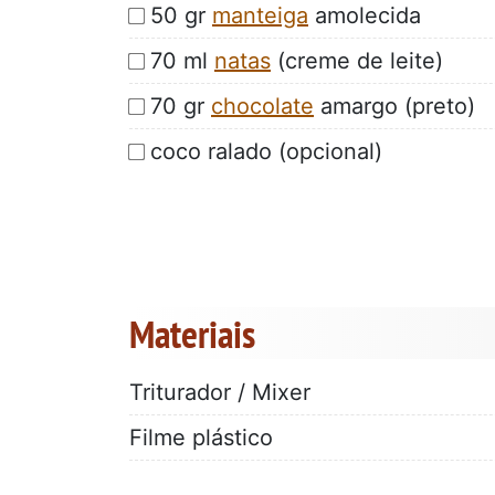
50 gr
manteiga
amolecida
70 ml
natas
(creme de leite)
70 gr
chocolate
amargo (preto)
coco ralado (opcional)
Materiais
Triturador / Mixer
Filme plástico