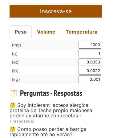
Inscreva-se
Peso
Volume
Temperatura
(mg)
(g)
(oz)
(lb)
(kg)
Perguntas - Respostas
🤔 Soy intolerant lacteos alergica
proteina del leche propio maionesa
poden ayudarme con recetas -
1 resposta(s)
🤔 Como posso perder a barriga
rapidamente até ao verão?