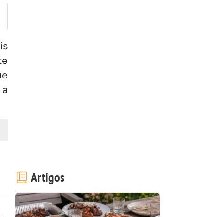
is
te
ue
 a
Artigos