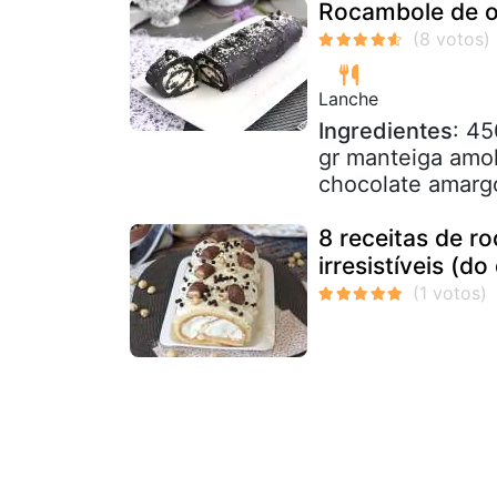
Rocambole de 
Lanche
Ingredientes
: 45
gr manteiga amol
chocolate amargo
8 receitas de r
irresistíveis (d