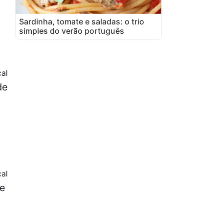
Sardinha, tomate e saladas: o trio
simples do verão português
cal
de
cal
de