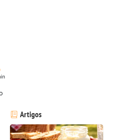
in
o
Artigos