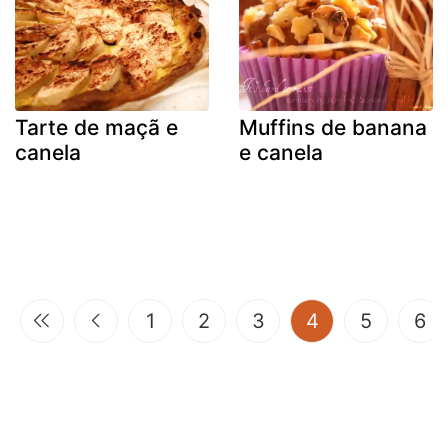
Tarte de maçã e
Muffins de banana
canela
e canela
(current)
1
2
3
4
5
6