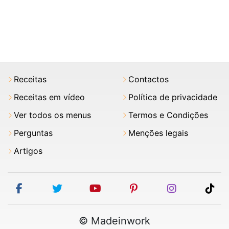
Receitas
Contactos
Receitas em vídeo
Política de privacidade
Ver todos os menus
Termos e Condições
Perguntas
Menções legais
Artigos
facebook
twitter
youtube
pinterest
instagram
tik
© Madeinwork