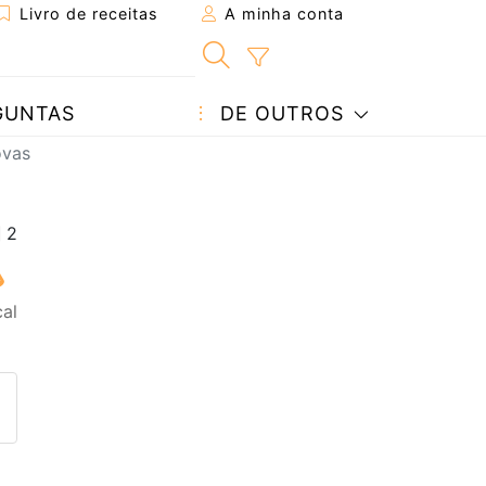
Livro de receitas
A minha conta
GUNTAS
DE OUTROS
ovas
cal
eita a um amigo
ta página
 com o autor da receita
ez esta receita? Compartilhe