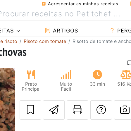
Acrescentar as minhas receitas
ITAS
ARTIGOS
PER
e risoto
Risoto com tomate
Risotto de tomate e anch
nchovas
Prato
Muito
33 min
516 K
Principal
Fácil
Enviar esta rec
Imprima es
Falar
F