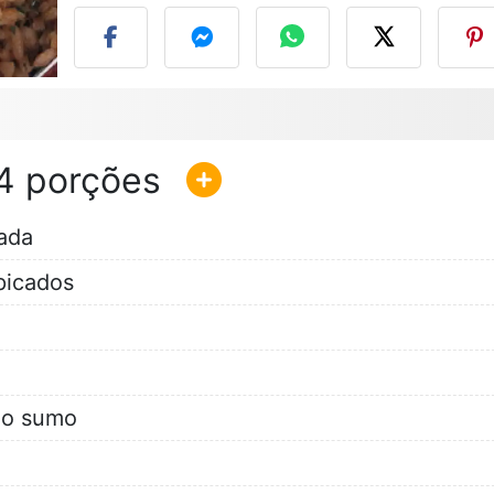
4
ada
picados
 o sumo