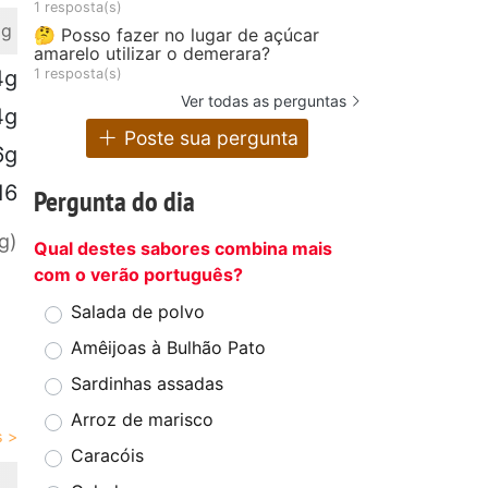
1 resposta(s)
 g
🤔 Posso fazer no lugar de açúcar
amarelo utilizar o demerara?
1 resposta(s)
4g
Ver todas as perguntas
4g
Poste sua pergunta
6g
16
Pergunta do dia
g)
Qual destes sabores combina mais
com o verão português?
Salada de polvo
Amêijoas à Bulhão Pato
Sardinhas assadas
Arroz de marisco
Caracóis