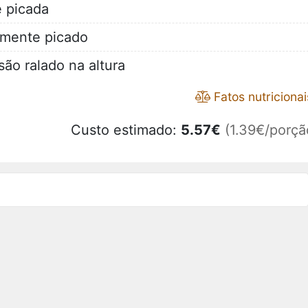
e picada
namente picado
ão ralado na altura
Fatos nutricionai
Custo estimado:
5.57
€
(1.39€/porçã