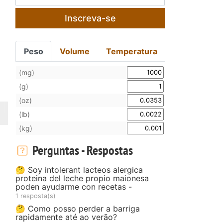
Inscreva-se
Peso
Volume
Temperatura
(mg)
(g)
(oz)
(lb)
(kg)
Perguntas - Respostas
🤔 Soy intolerant lacteos alergica
proteina del leche propio maionesa
poden ayudarme con recetas -
1 resposta(s)
🤔 Como posso perder a barriga
rapidamente até ao verão?