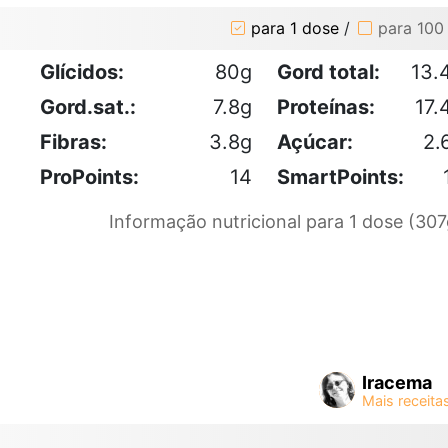
para 1 dose
/
para 100
Glícidos:
80g
Gord total:
13.
Gord.sat.:
7.8g
Proteínas:
17.
Fibras:
3.8g
Açúcar:
2.
ProPoints:
14
SmartPoints:
Informação nutricional para 1 dose (307
Iracema