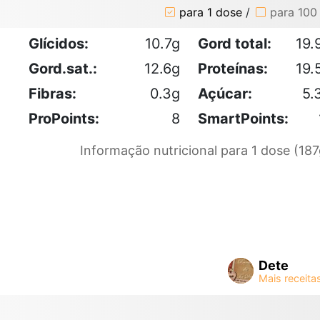
para 1 dose
/
para 100
Glícidos:
10.7g
Gord total:
19.
Gord.sat.:
12.6g
Proteínas:
19.
Fibras:
0.3g
Açúcar:
5.
ProPoints:
8
SmartPoints:
Informação nutricional para 1 dose (187
Dete