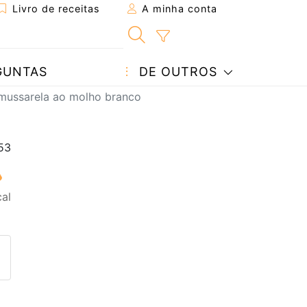
Livro de receitas
A minha conta
GUNTAS
DE OUTROS
 mussarela ao molho branco
al
eita a um amigo
ta página
 com o autor da receita
ez esta receita? Compartilhe