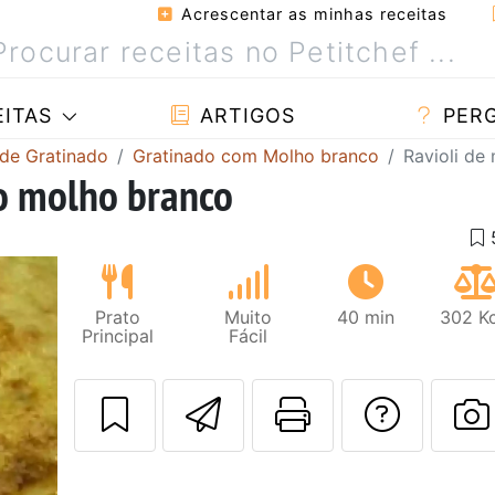
Acrescentar as minhas receitas
ITAS
ARTIGOS
PER
 de Gratinado
Gratinado com Molho branco
Ravioli de
ao molho branco
Prato
Muito
40 min
302 Kc
Principal
Fácil
Enviar esta rec
Imprima es
Falar
F