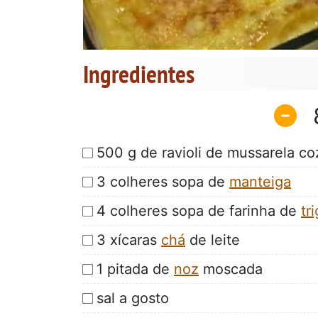
Ingredientes
500 g de ravioli de mussarela co
3 colheres sopa de
manteiga
4 colheres sopa de farinha de
tr
3 xícaras
chá
de leite
1 pitada de
noz
moscada
sal a gosto