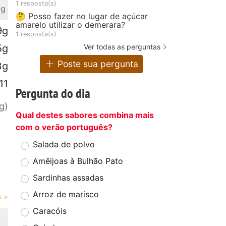
1 resposta(s)
 g
🤔 Posso fazer no lugar de açúcar
amarelo utilizar o demerara?
9g
1 resposta(s)
Ver todas as perguntas
5g
Poste sua pergunta
3g
11
Pergunta do dia
g)
Qual destes sabores combina mais
com o verão português?
Salada de polvo
Amêijoas à Bulhão Pato
Sardinhas assadas
Arroz de marisco
Caracóis