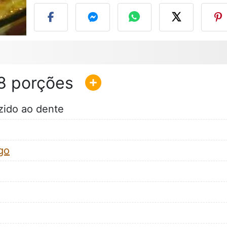
8
zido ao dente
igo