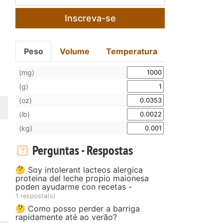
Inscreva-se
Peso
Volume
Temperatura
(mg)
(g)
(oz)
(lb)
(kg)
Perguntas - Respostas
🤔 Soy intolerant lacteos alergica
proteina del leche propio maionesa
poden ayudarme con recetas -
1 resposta(s)
🤔 Como posso perder a barriga
rapidamente até ao verão?