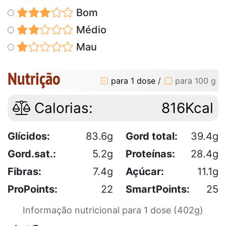
Bom
Médio
Mau
Nutrição
para 1 dose
/
para 100 g
Calorias:
816Kcal
Glícidos:
83.6g
Gord total:
39.4g
Gord.sat.:
5.2g
Proteínas:
28.4g
Fibras:
7.4g
Açúcar:
11.1g
ProPoints:
22
SmartPoints:
25
Informação nutricional para 1 dose (402g)