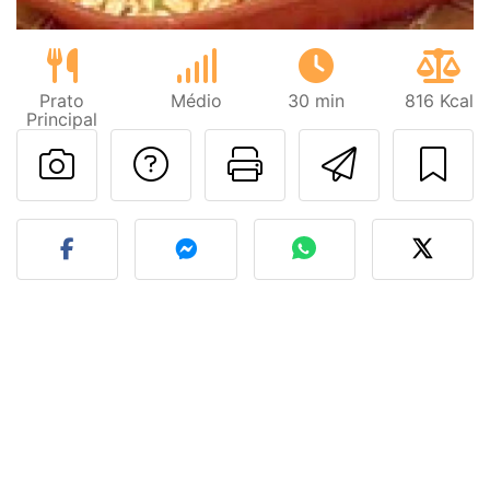
Prato
Médio
30 min
816 Kcal
Principal
Falar com o autor d
Imprima esta
Enviar 
Fez esta receita? Compart