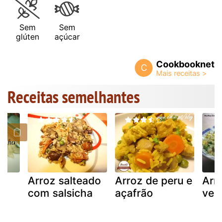
Sem
Sem
glúten
açúcar
Cookbooknet
C
Receitas semelhantes
Arroz salteado
Arroz de peru e
Arr
com salsicha
açafrão
veg