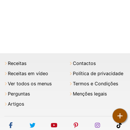
Receitas
Contactos
Receitas em vídeo
Política de privacidade
Ver todos os menus
Termos e Condições
Perguntas
Menções legais
Artigos
+
facebook
twitter
youtube
pinterest
instagram
tik