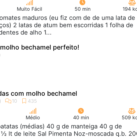
Muito Fácil
50 min
194 k
tomates maduros (eu fiz com de de uma lata de
os) 2 latas de atum bem escorridas 1 folha de
dentes de alho 1...
olho bechamel perfeito!
adas com molho bechamel
Médio
40 min
509 kc
batatas (médias) 40 g de manteiga 40 g de
o) ½ lt de leite Sal Pimenta Noz-moscada q.b. 2