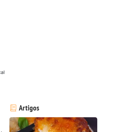
al
Artigos