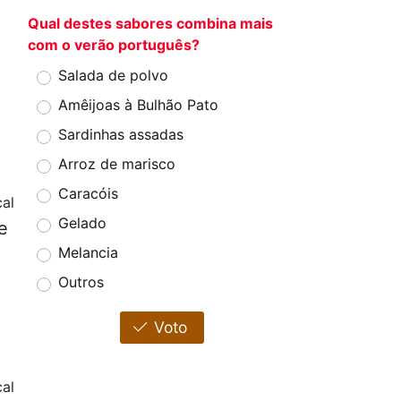
Qual destes sabores combina mais
com o verão português?
Salada de polvo
Amêijoas à Bulhão Pato
Sardinhas assadas
Arroz de marisco
Caracóis
cal
Gelado
e
Melancia
Outros
Voto
cal