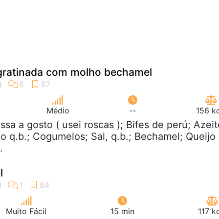
gratinada com molho bechamel
Médio
--
156 k
ssa a gosto ( usei roscas ); Bifes de perú; Azeit
co q.b.; Cogumelos; Sal, q.b.; Bechamel; Queijo
.
l
Muito Fácil
15 min
117 k