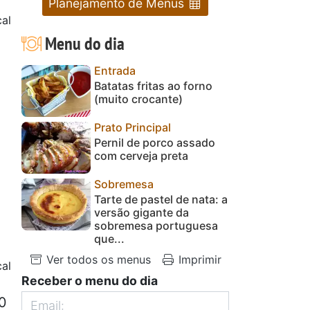
Planejamento de Menus
cal
Menu do dia
Entrada
Batatas fritas ao forno
(muito crocante)
Prato Principal
Pernil de porco assado
com cerveja preta
Sobremesa
Tarte de pastel de nata: a
versão gigante da
sobremesa portuguesa
que...
Ver todos os menus
Imprimir
al
Receber o menu do dia
00