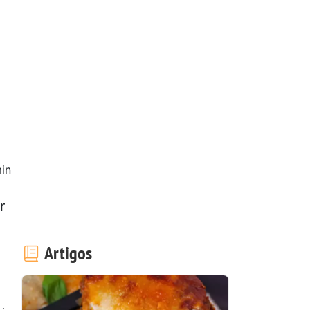
in
r
Artigos