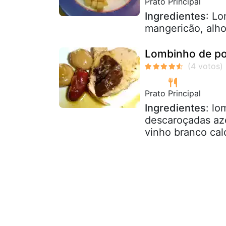
Prato Principal
Ingredientes
: Lo
mangericão, alh
Lombinho de po
Prato Principal
Ingredientes
: l
descaroçadas aze
vinho branco cal