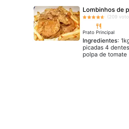
Lombinhos de p
Prato Principal
Ingredientes
: 1k
picadas 4 dente
polpa de tomate 1