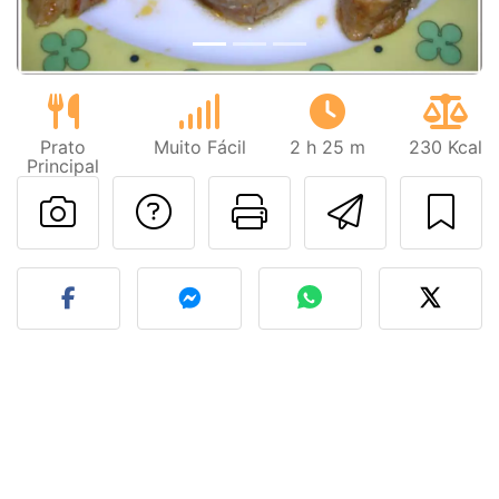
Prato
Muito Fácil
2 h 25 m
230 Kcal
Principal
Falar com o autor d
Imprima esta
Enviar 
Fez esta receita? Compart