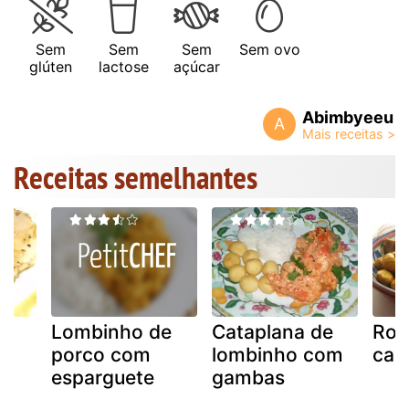
Sem
Sem
Sem
Sem ovo
glúten
lactose
açúcar
Abimbyeeu
A
Receitas semelhantes
e
Lombinho de
Cataplana de
Roj
porco com
lombinho com
cas
esparguete
gambas