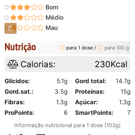
Bom
Médio
Mau
Nutrição
para 1 dose
/
para 100 g
Calorias:
230Kcal
Glícidos:
5.1g
Gord total:
14.7g
Gord.sat.:
3.5g
Proteínas:
15g
Fibras:
1.3g
Açúcar:
1.3g
ProPoints:
6
SmartPoints:
7
Informação nutricional para 1 dose (103g)