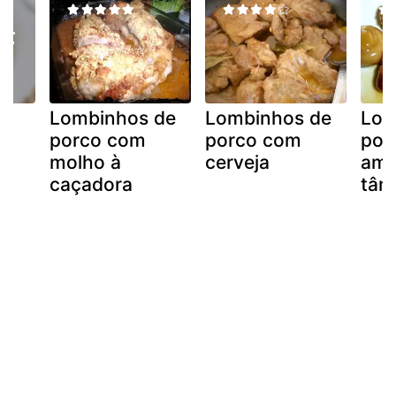
e
Lombinhos de
Lombinhos de
Lom
porco com
porco com
por
molho à
cerveja
ame
caçadora
tâm