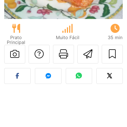
Prato
Muito Fácil
35 min
Principal
Falar com o autor d
Imprima esta
Enviar 
Fez esta receita? Compart