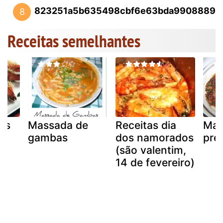
823251a5b635498cbf6e63bda9908889
8
Receitas semelhantes
as
Massada de
Receitas dia
Mam
o
gambas
dos namorados
pre
(são valentim,
14 de fevereiro)