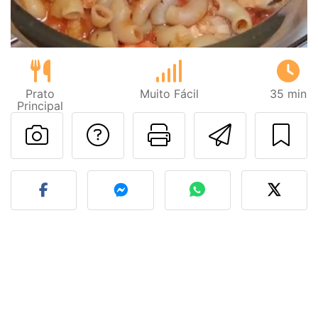
Prato
Muito Fácil
35 min
Principal
Falar com o autor d
Imprima esta
Enviar 
Fez esta receita? Compart