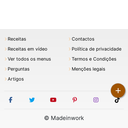
Receitas
Contactos
Receitas em vídeo
Política de privacidade
Ver todos os menus
Termos e Condições
Perguntas
Menções legais
Artigos
+
facebook
twitter
youtube
pinterest
instagram
tik
© Madeinwork