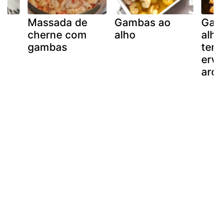
Massada de
Gambas ao
Gam
cherne com
alho
alh
gambas
tem
erv
aro