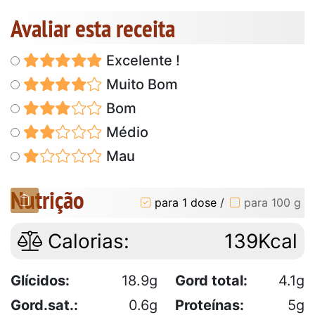
Avaliar esta receita
Excelente !
Muito Bom
Bom
Médio
Mau
Nutrição
para 1 dose
/
para 100 g
Calorias:
139Kcal
Glícidos:
18.9g
Gord total:
4.1g
Gord.sat.:
0.6g
Proteínas:
5g