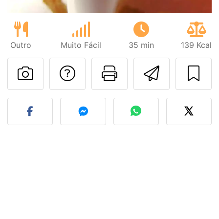
Outro
Muito Fácil
35 min
139 Kcal
Falar com o autor d
Imprima esta
Enviar 
Fez esta receita? Compart