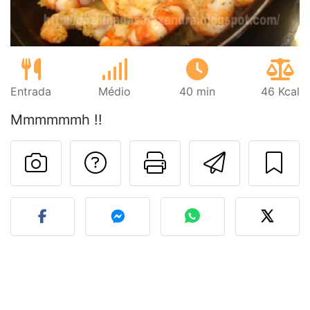
Entrada
Médio
40 min
46 Kcal
Mmmmmmh !!
Falar com o autor d
Imprima esta
Enviar 
Fez esta receita? Compart