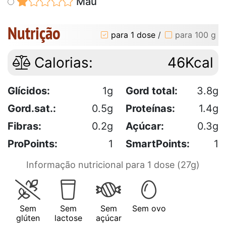
Mau
Nutrição
para 1 dose
/
para 100 g
Calorias:
46Kcal
Glícidos:
1g
Gord total:
3.8g
Gord.sat.:
0.5g
Proteínas:
1.4g
Fibras:
0.2g
Açúcar:
0.3g
ProPoints:
1
SmartPoints:
1
Informação nutricional para 1 dose (27g)
Sem
Sem
Sem
Sem ovo
glúten
lactose
açúcar