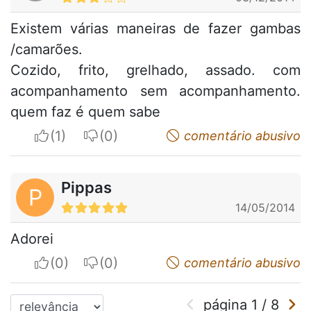
Existem várias maneiras de fazer gambas
/camarões.
Cozido, frito, grelhado, assado. com
acompanhamento sem acompanhamento.
quem faz é quem sabe
I apreciate
I do not appreciate
comentário abusivo
Pippas
P
14/05/2014
Adorei
I apreciate
I do not appreciate
comentário abusivo
página
1
/
8