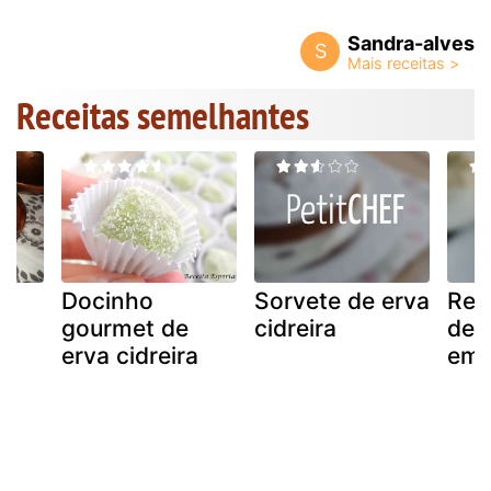
Sandra-alves
S
Receitas semelhantes
Docinho
Sorvete de erva
Rec
gourmet de
cidreira
de 
erva cidreira
ema