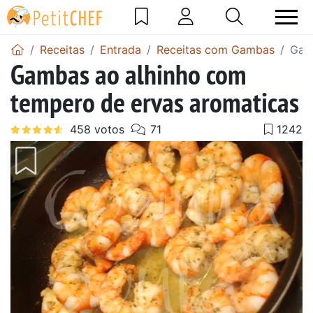
Receitas
Entrada
Receitas com Gambas
Gam
Gambas ao alhinho com
tempero de ervas aromaticas