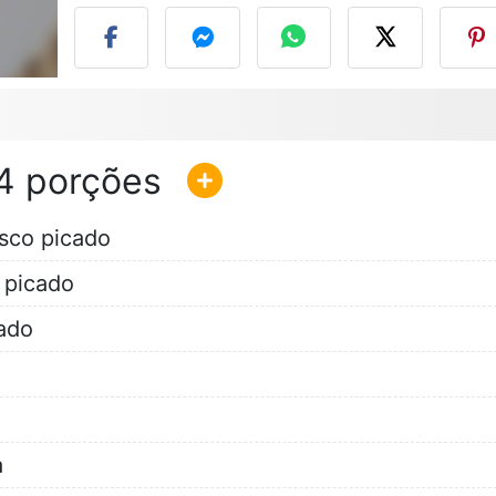
4
sco picado
 picado
ado
a