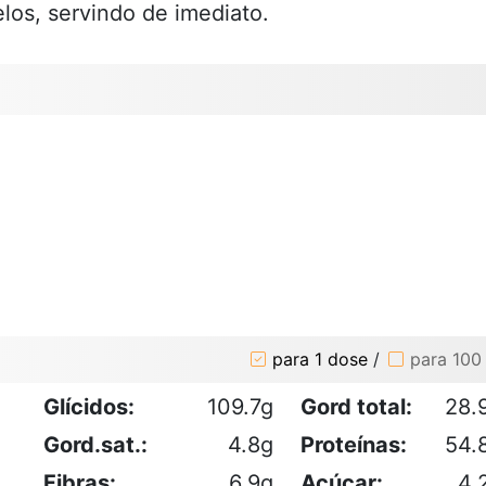
os, servindo de imediato.
para 1 dose
/
para 100
Glícidos:
109.7g
Gord total:
28.
Gord.sat.:
4.8g
Proteínas:
54.
Fibras:
6.9g
Açúcar:
4.