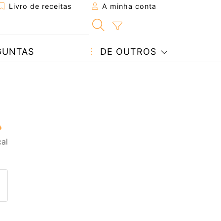
Livro de receitas
A minha conta
GUNTAS
DE OUTROS
al
eita a um amigo
ta página
 com o autor da receita
ez esta receita? Compartilhe