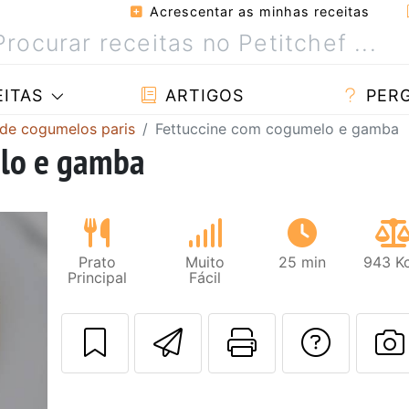
Acrescentar as minhas receitas
ITAS
ARTIGOS
PER
 de cogumelos paris
Fettuccine com cogumelo e gamba
elo e gamba
Prato
Muito
25 min
943 Kc
Principal
Fácil
Enviar esta rec
Imprima es
Falar
F