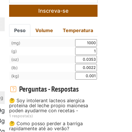
Inscreva-se
Peso
Volume
Temperatura
(mg)
(g)
(oz)
(lb)
(kg)
Perguntas - Respostas
 g
🤔 Soy intolerant lacteos alergica
proteina del leche propio maionesa
9g
poden ayudarme con recetas -
1 resposta(s)
8g
🤔 Como posso perder a barriga
rapidamente até ao verão?
2g