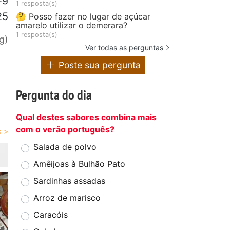
1 resposta(s)
25
🤔 Posso fazer no lugar de açúcar
amarelo utilizar o demerara?
1 resposta(s)
g)
Ver todas as perguntas
Poste sua pergunta
Pergunta do dia
Qual destes sabores combina mais
com o verão português?
Salada de polvo
Amêijoas à Bulhão Pato
Sardinhas assadas
Arroz de marisco
Caracóis