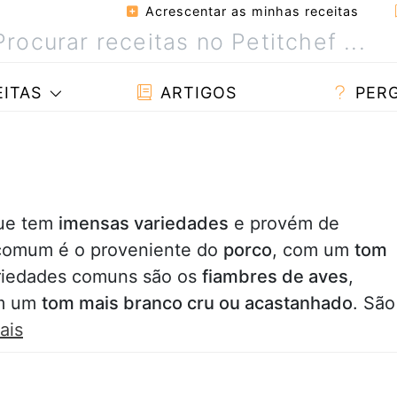
Acrescentar as minhas receitas
ITAS
ARTIGOS
PER
que tem
imensas variedades
e provém de
 comum é o proveniente do
porco
, com um
tom
ariedades comuns são os
fiambres de aves
,
om um
tom mais branco cru ou acastanhado
. São
ais