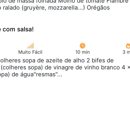
rolo de massa folhada Molho de tomate Fiambre
 ralado (gruyère, mozzarella...) Orégãos
e com salsa!
Muito Fácil
10 min
3 m
colheres sopa de azeite de alho 2 bifes de
 (colheres sopa) de vinagre de vinho branco 4 
opa) de água"resmas"...