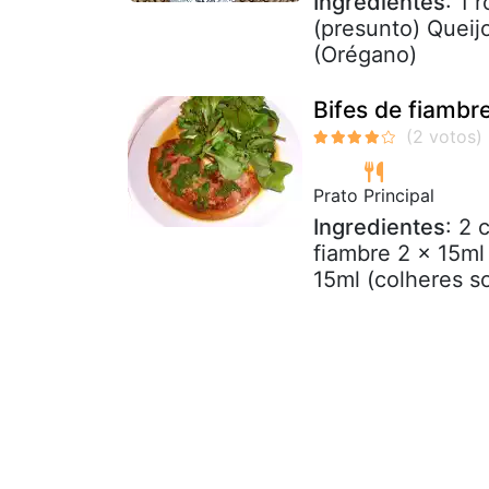
Ingredientes
: 1 
(presunto) Queijo
(Orégano)
Bifes de fiambr
Prato Principal
Ingredientes
: 2 
fiambre 2 x 15ml
15ml (colheres s