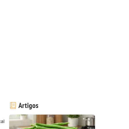
Artigos
al