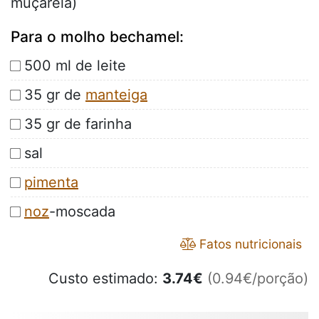
muçarela)
Para o molho bechamel:
500 ml de leite
35 gr de
manteiga
35 gr de farinha
sal
pimenta
noz
-moscada
Fatos nutricionais
Custo estimado:
3.74
€
(0.94€/porção)