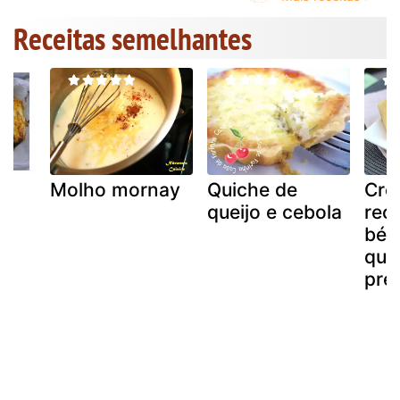
Receitas semelhantes
Molho mornay
Quiche de
Cre
queijo e cebola
rec
béc
quei
pre