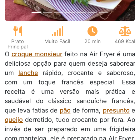
Prato
Muito Fácil
20 min
469 Kcal
Principal
O
croque monsieur
feito na Air Fryer é uma
deliciosa opção para quem deseja saborear
um
lanche
rápido, crocante e saboroso,
com um toque francês especial. Essa
receita é uma versão mais prática e
saudável do clássico sanduíche francês,
que leva fatias de
pão
de forma,
presunto
e
queijo
derretido, tudo crocante por fora. Ao
invés de ser preparado em uma frigideira
com manteiga, ele é preparado na Air Fryer,