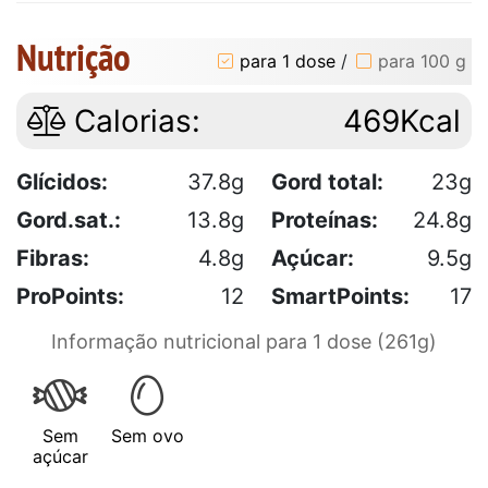
Nutrição
para 1 dose
/
para 100 g
Calorias:
469Kcal
Glícidos:
37.8g
Gord total:
23g
Gord.sat.:
13.8g
Proteínas:
24.8g
Fibras:
4.8g
Açúcar:
9.5g
ProPoints:
12
SmartPoints:
17
Informação nutricional para 1 dose (261g)
Sem
Sem ovo
açúcar