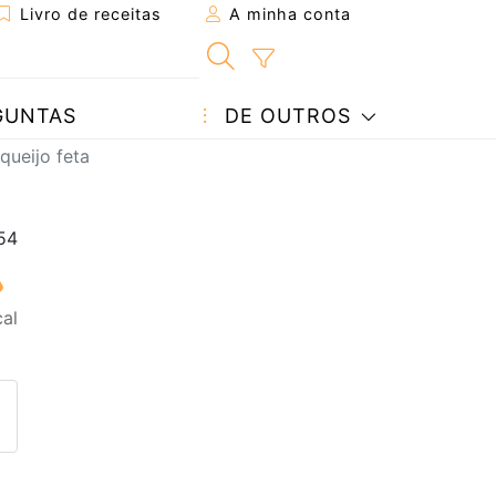
Livro de receitas
A minha conta
GUNTAS
DE OUTROS
 queijo feta
al
eita a um amigo
ta página
 com o autor da receita
ez esta receita? Compartilhe