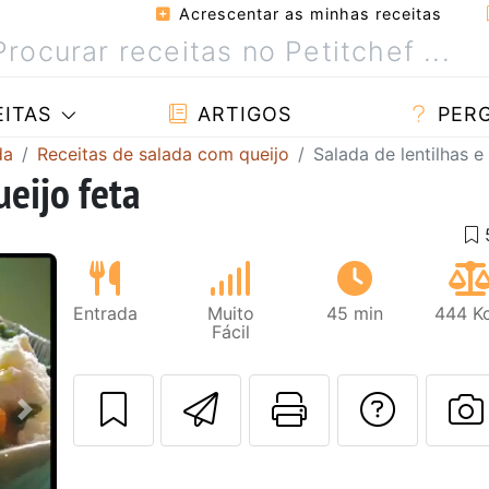
Acrescentar as minhas receitas
ITAS
ARTIGOS
PER
da
Receitas de salada com queijo
Salada de lentilhas e
ueijo feta
Entrada
Muito
45 min
444 Kc
Fácil
Enviar esta rec
Imprima es
Falar
Next
F