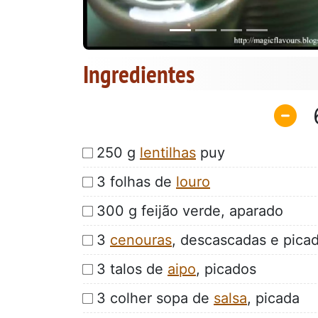
Ingredientes
250 g
lentilhas
puy
3 folhas de
louro
300 g feijão verde, aparado
3
cenouras
, descascadas e pica
3 talos de
aipo
, picados
3 colher sopa de
salsa
, picada