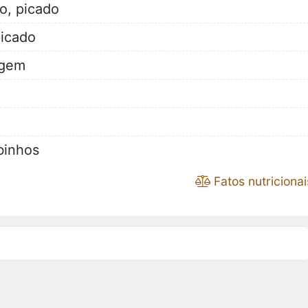
o, picado
picado
rgem
ubinhos
Fatos nutricionai