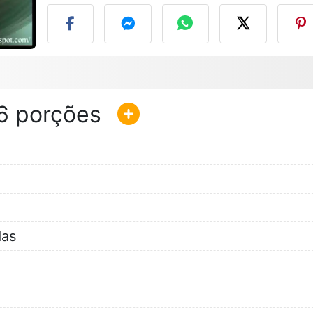
6
das