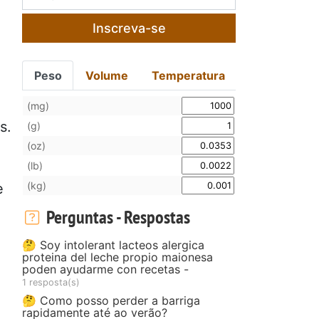
Inscreva-se
Peso
Volume
Temperatura
(mg)
s.
(g)
(oz)
(lb)
(kg)
e
Perguntas - Respostas
🤔 Soy intolerant lacteos alergica
proteina del leche propio maionesa
poden ayudarme con recetas -
1 resposta(s)
🤔 Como posso perder a barriga
rapidamente até ao verão?