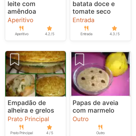
leite com
batata doce e
amêndoa
tomate seco
Aperitivo
Entrada
Aperitivo
4.2 / 5
Entrada
4.3 / 5
Empadão de
Papas de aveia
alheira e grelos
com marmelo
Prato Principal
Outro
Prato Principal
4 / 5
Outro