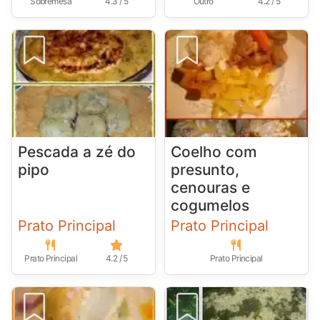
Sobremesa
4.3 / 5
Outro
4.2 / 5
Pescada a zé do
Coelho com
pipo
presunto,
cenouras e
cogumelos
Prato Principal
Prato Principal
Prato Principal
4.2 / 5
Prato Principal