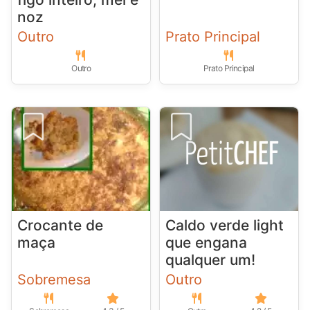
noz
Outro
Prato Principal
Outro
Prato Principal
Crocante de
Caldo verde light
maça
que engana
qualquer um!
Sobremesa
Outro