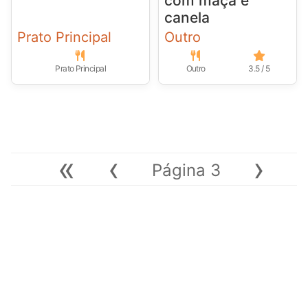
com maça e
canela
Prato Principal
Outro
Prato Principal
Outro
3.5 / 5
«
‹
›
Página 3